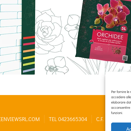
Per fornire l
accedere alle
elaborare dat
acconsentire 
funzioni.
EENVIEWSRL.COM
TEL 0423665304
C.F. E P.IVA 0
Ac