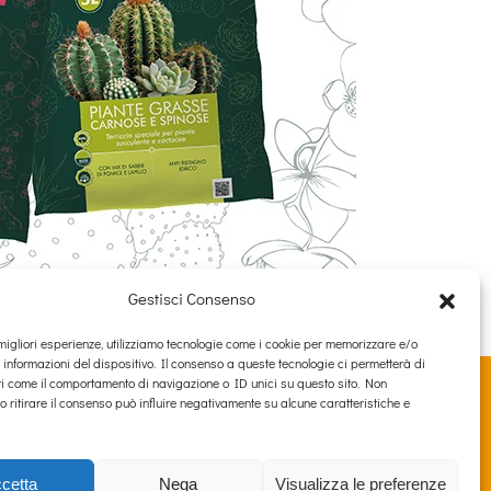
Gestisci Consenso
e migliori esperienze, utilizziamo tecnologie come i cookie per memorizzare e/o
 informazioni del dispositivo. Il consenso a queste tecnologie ci permetterà di
i come il comportamento di navigazione o ID unici su questo sito. Non
o ritirare il consenso può influire negativamente su alcune caratteristiche e
4631000264
PRIVACY
COOKIE
cetta
Nega
Visualizza le preferenze